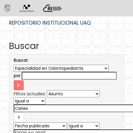
Skip
REPOSITORIO INSTITUCIONAL UAQ
navigation
Buscar
Buscar:
por
Filtros actuales: