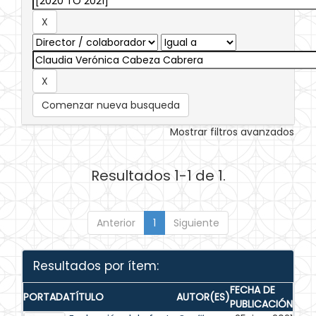
Comenzar nueva busqueda
Mostrar filtros avanzados
Resultados 1-1 de 1.
Anterior
1
Siguiente
Resultados por ítem:
FECHA DE
PORTADA
TÍTULO
AUTOR(ES)
PUBLICACIÓN