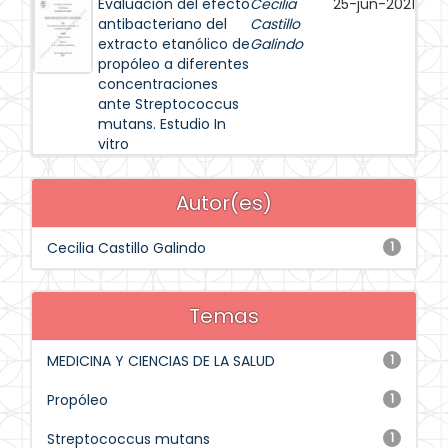
Evaluación del efecto
Cecilia
25-jun-2021
antibacteriano del
Castillo
extracto etanólico de
Galindo
propóleo a diferentes
concentraciones
ante Streptococcus
mutans. Estudio In
vitro
Autor(es)
Cecilia Castillo Galindo
1
Temas
MEDICINA Y CIENCIAS DE LA SALUD
1
Propóleo
1
Streptococcus mutans
1