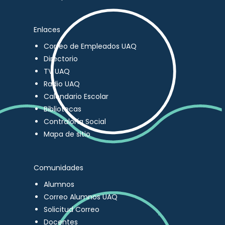
Enlaces
Correo de Empleados UAQ
Directorio
TV UAQ
Radio UAQ
Calendario Escolar
Bibliotecas
Contraloría Social
Mapa de sitio
Comunidades
Alumnos
Correo Alumnos UAQ
Solicitud Correo
Docentes