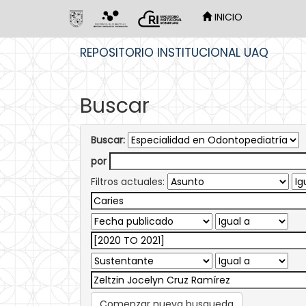
INICIO
Skip
REPOSITORIO INSTITUCIONAL UAQ
navigation
Buscar
Buscar:
por
Filtros actuales:
Comenzar nueva busqueda