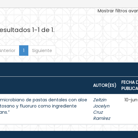
Mostrar filtros av
esultados 1-1 de 1.
Anterior
1
Siguiente
FECHA 
AUTOR(ES)
PUBLIC
ntimicrobiano de pastas dentales con aloe
Zeltzin
10-jun
uitosano y fluoruro como ingrediente
Jocelyn
ans.”
Cruz
Ramírez