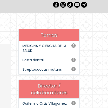
Temas
MEDICINA Y CIENCIAS DE LA
1
SALUD
Pasta dental
1
Streptococcus mutans
1
Director /
colaboradores
Guillermo Ortiz Villagomez
1