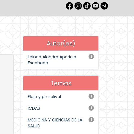
Autor(es)
Leined Alondra Aparicio
1
Escobedo
Temas
Flujo y ph salival
1
ICDAS
1
MEDICINA Y CIENCIAS DE LA
1
SALUD