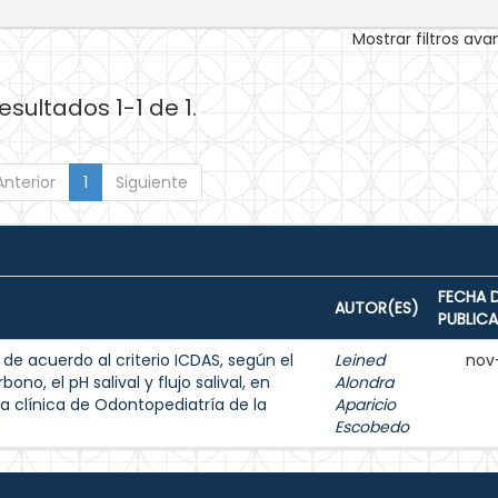
Mostrar filtros av
esultados 1-1 de 1.
Anterior
1
Siguiente
FECHA 
AUTOR(ES)
PUBLIC
 de acuerdo al criterio ICDAS, según el
Leined
nov
ono, el pH salival y flujo salival, en
Alondra
a clínica de Odontopediatría de la
Aparicio
Escobedo