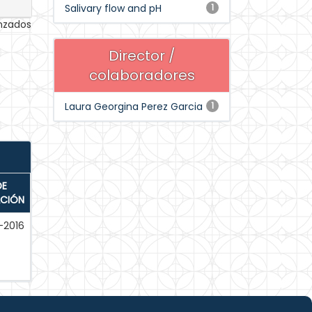
Salivary flow and pH
1
anzados
Director /
colaboradores
Laura Georgina Perez Garcia
1
DE
ACIÓN
-2016