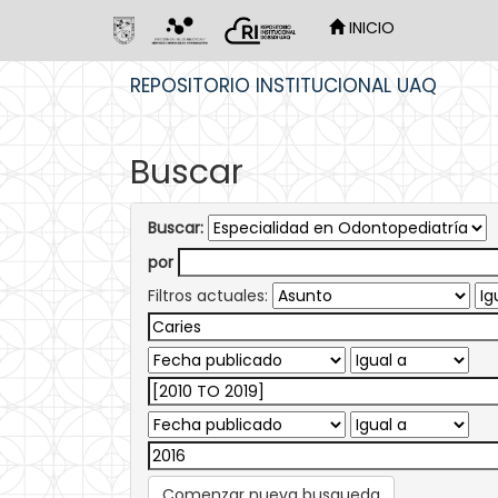
INICIO
Skip
REPOSITORIO INSTITUCIONAL UAQ
navigation
Buscar
Buscar:
por
Filtros actuales:
Comenzar nueva busqueda