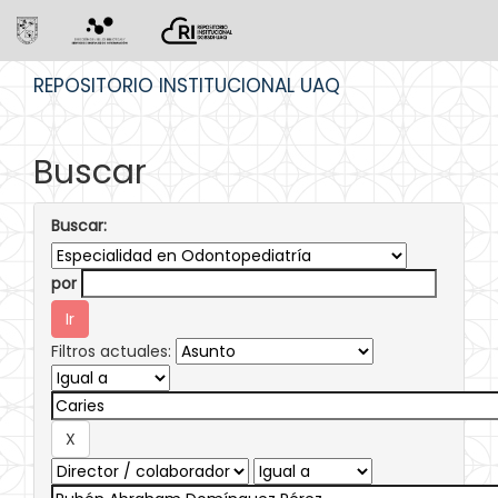
Skip
REPOSITORIO INSTITUCIONAL UAQ
navigation
Buscar
Buscar:
por
Filtros actuales: