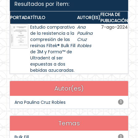
Resultados por ítem:
FECHA DE
PORTADA
TÍTULO
AUTOR(ES)
PUBLICACIÓN
Estudio comparativo
Ana
7-ago-2024
de la resistencia a la
Paulina
compresión de las
Cruz
resinas Filtek® Bulk Fill
Robles
de 3M y Forma™ de
Ultradent al ser
expuestas a dos
bebidas azucaradas.
Autor(es)
Ana Paulina Cruz Robles
1
Temas
Bulk Fill
1