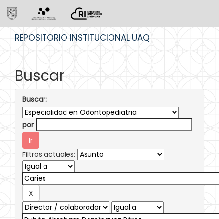
Skip
REPOSITORIO INSTITUCIONAL UAQ
navigation
Buscar
Buscar:
por
Filtros actuales: