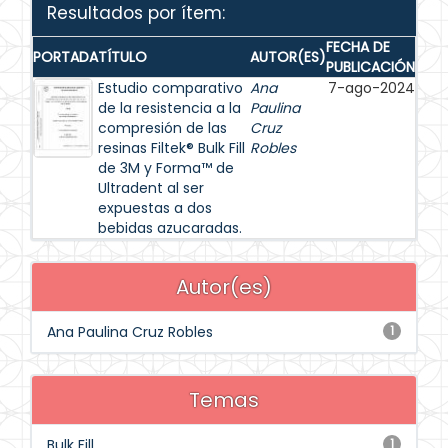
Resultados por ítem:
FECHA DE
PORTADA
TÍTULO
AUTOR(ES)
PUBLICACIÓN
Estudio comparativo
Ana
7-ago-2024
de la resistencia a la
Paulina
compresión de las
Cruz
resinas Filtek® Bulk Fill
Robles
de 3M y Forma™ de
Ultradent al ser
expuestas a dos
bebidas azucaradas.
Autor(es)
Ana Paulina Cruz Robles
1
Temas
Bulk Fill
1