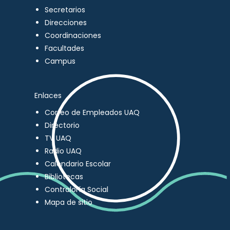
Secretarios
Direcciones
Coordinaciones
Facultades
Campus
Enlaces
Correo de Empleados UAQ
Directorio
TV UAQ
Radio UAQ
Calendario Escolar
Bibliotecas
Contraloría Social
Mapa de sitio