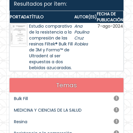
Resultados por ítem:
FECHA DE
PORTADA
TÍTULO
AUTOR(ES)
PUBLICACIÓN
Estudio comparativo
Ana
7-ago-2024
de la resistencia a la
Paulina
compresión de las
Cruz
resinas Filtek® Bulk Fill
Robles
de 3M y Forma™ de
Ultradent al ser
expuestas a dos
bebidas azucaradas.
Temas
Bulk Fill
1
MEDICINA Y CIENCIAS DE LA SALUD
1
Resina
1
1