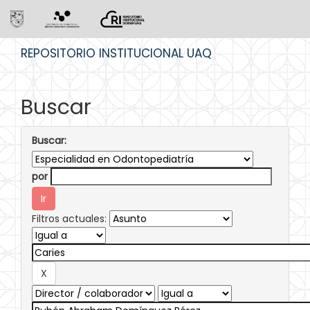
Skip
REPOSITORIO INSTITUCIONAL UAQ
navigation
Buscar
Buscar:
por
Filtros actuales: