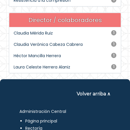
Resistencia a la compresión
Director / colaboradores
Claudia Mérida Ruiz
1
Claudia Verónica Cabeza Cabrera
1
Héctor Mancilla Herrera
1
Laura Celeste Herrera Alaniz
1
Volver arriba ∧
Administración Central
Página principal
Rectoría