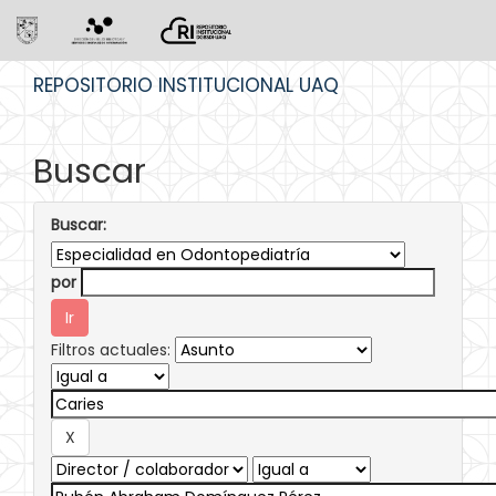
Skip
REPOSITORIO INSTITUCIONAL UAQ
navigation
Buscar
Buscar:
por
Filtros actuales: