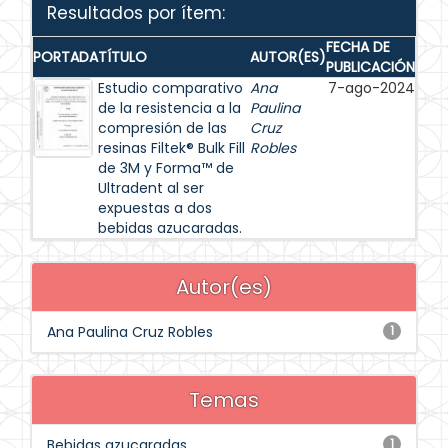
Resultados por ítem:
FECHA DE
PORTADA
TÍTULO
AUTOR(ES)
PUBLICACIÓN
Estudio comparativo
Ana
7-ago-2024
de la resistencia a la
Paulina
compresión de las
Cruz
resinas Filtek® Bulk Fill
Robles
de 3M y Forma™ de
Ultradent al ser
expuestas a dos
bebidas azucaradas.
Autor(es)
Ana Paulina Cruz Robles
1
Temas
Bebidas azucaradas
1