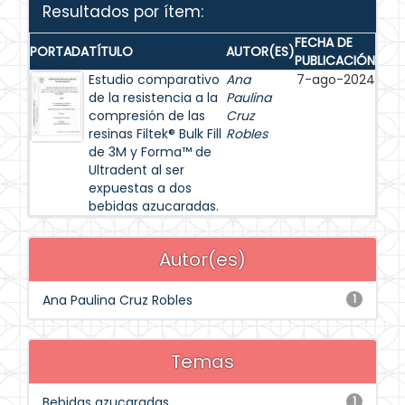
Resultados por ítem:
FECHA DE
PORTADA
TÍTULO
AUTOR(ES)
PUBLICACIÓN
Estudio comparativo
Ana
7-ago-2024
de la resistencia a la
Paulina
compresión de las
Cruz
resinas Filtek® Bulk Fill
Robles
de 3M y Forma™ de
Ultradent al ser
expuestas a dos
bebidas azucaradas.
Autor(es)
Ana Paulina Cruz Robles
1
Temas
Bebidas azucaradas
1