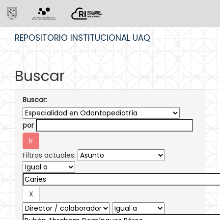
Skip
REPOSITORIO INSTITUCIONAL UAQ
navigation
Buscar
Buscar:
por
Filtros actuales: