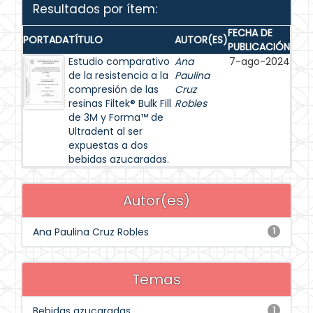
Resultados por ítem:
FECHA DE
PORTADA
TÍTULO
AUTOR(ES)
PUBLICACIÓN
Estudio comparativo
Ana
7-ago-2024
de la resistencia a la
Paulina
compresión de las
Cruz
resinas Filtek® Bulk Fill
Robles
de 3M y Forma™ de
Ultradent al ser
expuestas a dos
bebidas azucaradas.
Autor(es)
Ana Paulina Cruz Robles
1
Temas
Bebidas azucaradas
1