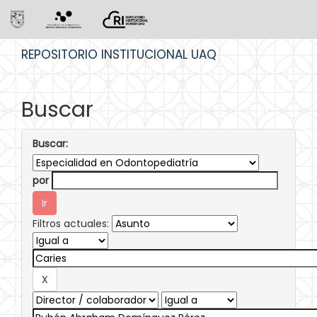
Skip
REPOSITORIO INSTITUCIONAL UAQ
navigation
Buscar
Buscar:
por
Filtros actuales: