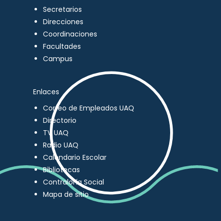
Secretarios
Direcciones
Coordinaciones
Facultades
Campus
Enlaces
Correo de Empleados UAQ
Directorio
TV UAQ
Radio UAQ
Calendario Escolar
Bibliotecas
Contraloría Social
Mapa de sitio