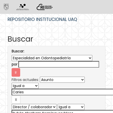
Skip
REPOSITORIO INSTITUCIONAL UAQ
navigation
Buscar
Buscar:
por
Filtros actuales: