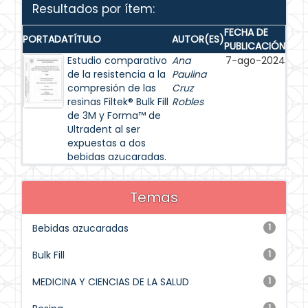
Resultados por ítem:
FECHA DE
PORTADA
TÍTULO
AUTOR(ES)
PUBLICACIÓN
Estudio comparativo
Ana
7-ago-2024
de la resistencia a la
Paulina
compresión de las
Cruz
resinas Filtek® Bulk Fill
Robles
de 3M y Forma™ de
Ultradent al ser
expuestas a dos
bebidas azucaradas.
Temas
Bebidas azucaradas
1
Bulk Fill
1
MEDICINA Y CIENCIAS DE LA SALUD
1
1