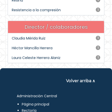
Resina
Resistencia a la compresión
1
Director / colaboradores
Claudia Mérida Ruiz
1
Héctor Mancilla Herrera
1
Laura Celeste Herrera Alaniz
1
Volver arriba ∧
Administración Central
Página principal
Rectoría