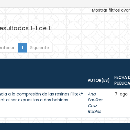
Mostrar filtros av
esultados 1-1 de 1.
Anterior
1
Siguiente
FECHA 
AUTOR(ES)
PUBLIC
cia a la compresión de las resinas Filtek®
Ana
7-ago
ent al ser expuestas a dos bebidas
Paulina
Cruz
Robles