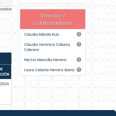
anzados
Director /
colaboradores
Claudia Mérida Ruiz
1
Claudia Verónica Cabeza
1
Cabrera
Héctor Mancilla Herrera
1
DE
Laura Celeste Herrera Alaniz
1
ACIÓN
-2024