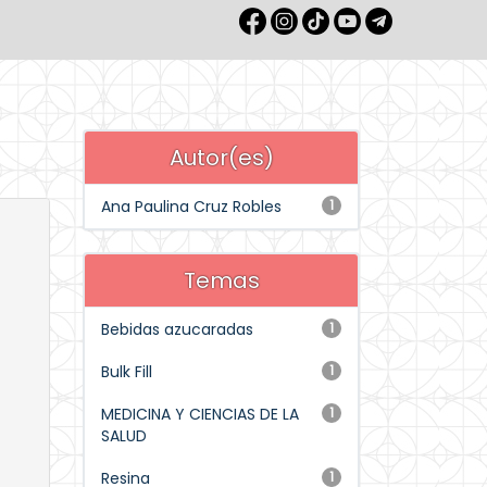
Autor(es)
Ana Paulina Cruz Robles
1
Temas
Bebidas azucaradas
1
Bulk Fill
1
MEDICINA Y CIENCIAS DE LA
1
SALUD
Resina
1