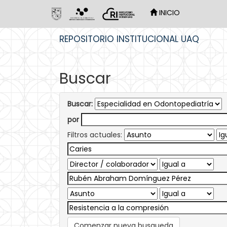
INICIO
Skip
REPOSITORIO INSTITUCIONAL UAQ
navigation
Buscar
Buscar:
por
Filtros actuales:
Comenzar nueva busqueda