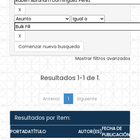
Comenzar nueva busqueda
Mostrar filtros avanzados
Resultados 1-1 de 1.
Anterior
1
Siguiente
Resultados por ítem:
FECHA DE
PORTADA
TÍTULO
AUTOR(ES)
PUBLICACIÓN