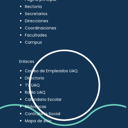
Rectoría
Secretarios
Direcciones
Coordinaciones
Facultades
Campus
Enlaces
Correo de Empleados UAQ
Directorio
TV UAQ
Radio UAQ
Calendario Escolar
Bibliotecas
Contraloría Social
Mapa de sitio