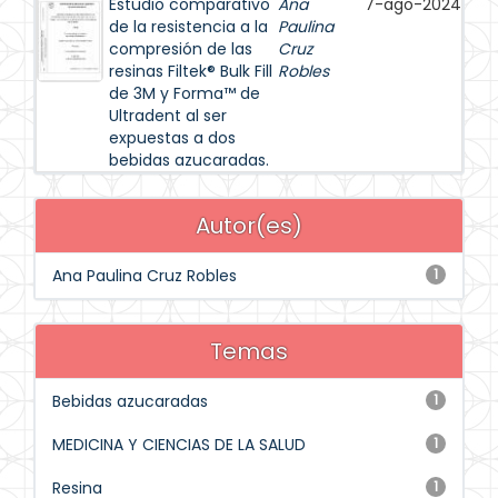
Estudio comparativo
Ana
7-ago-2024
de la resistencia a la
Paulina
compresión de las
Cruz
resinas Filtek® Bulk Fill
Robles
de 3M y Forma™ de
Ultradent al ser
expuestas a dos
bebidas azucaradas.
Autor(es)
Ana Paulina Cruz Robles
1
Temas
Bebidas azucaradas
1
MEDICINA Y CIENCIAS DE LA SALUD
1
Resina
1