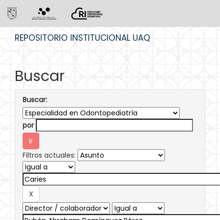
Skip
REPOSITORIO INSTITUCIONAL UAQ
navigation
Buscar
Buscar:
por
Filtros actuales: