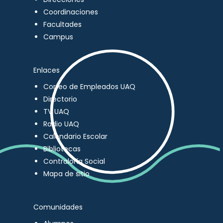
Coordinaciones
Facultades
Campus
Enlaces
Correo de Empleados UAQ
Directorio
TV UAQ
Radio UAQ
Calendario Escolar
Bibliotecas
Contraloría Social
Mapa de sitio
Comunidades