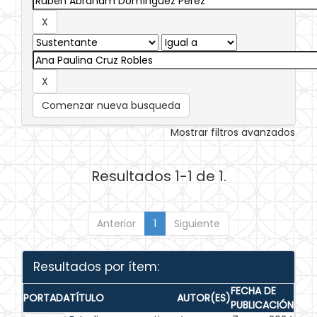
Comenzar nueva busqueda
Mostrar filtros avanzados
Resultados 1-1 de 1.
Anterior
1
Siguiente
Resultados por ítem:
FECHA DE
PORTADA
TÍTULO
AUTOR(ES)
PUBLICACIÓN