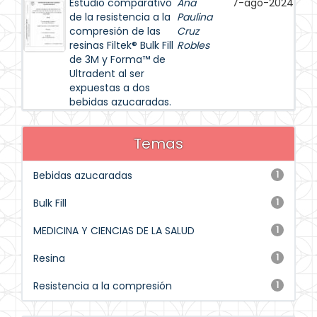
Estudio comparativo
Ana
7-ago-2024
de la resistencia a la
Paulina
compresión de las
Cruz
resinas Filtek® Bulk Fill
Robles
de 3M y Forma™ de
Ultradent al ser
expuestas a dos
bebidas azucaradas.
Temas
Bebidas azucaradas
1
Bulk Fill
1
MEDICINA Y CIENCIAS DE LA SALUD
1
Resina
1
Resistencia a la compresión
1