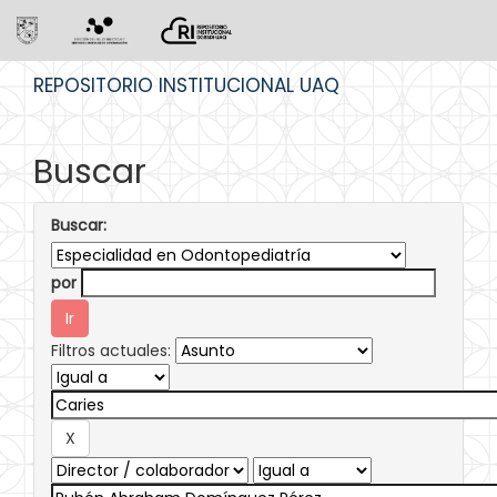
Skip
REPOSITORIO INSTITUCIONAL UAQ
navigation
Buscar
Buscar:
por
Filtros actuales: