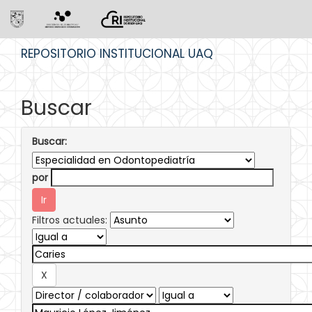
Skip
REPOSITORIO INSTITUCIONAL UAQ
navigation
Buscar
Buscar:
por
Filtros actuales: