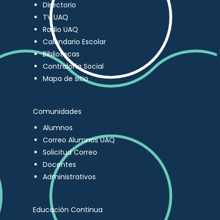
Directorio
TV UAQ
Radio UAQ
Calendario Escolar
Bibliotecas
Contraloría Social
Mapa de sitio
Comunidades
Alumnos
Correo Alumnos UAQ
Solicitud Correo
Docentes
Administrativos
Educación Continua