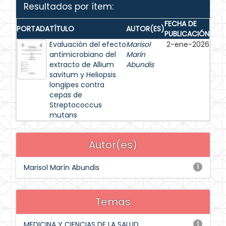
Resultados por ítem:
FECHA DE
PORTADA
TÍTULO
AUTOR(ES)
PUBLICACIÓN
Evaluación del efecto
Marisol
2-ene-2026
antimicrobiano del
Marín
extracto de Allium
Abundis
savitum y Heliopsis
longipes contra
cepas de
Streptococcus
mutans
Autor(es)
Marisol Marín Abundis
1
Temas
MEDICINA Y CIENCIAS DE LA SALUD
1