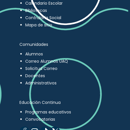
Calendario Escolar
Bibliotecas
Contraloría Social
Mapa de sitio
Comunidades
Alumnos
Correo Alumnos UAQ
Solicitud Correo
Docentes
Administrativos
Educación Continua
Programas educativos
Convocatorias