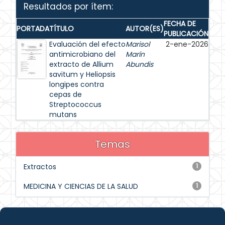
Resultados por ítem:
FECHA DE
PORTADA
TÍTULO
AUTOR(ES)
PUBLICACIÓN
Evaluación del efecto
Marisol
2-ene-2026
antimicrobiano del
Marín
extracto de Allium
Abundis
savitum y Heliopsis
longipes contra
cepas de
Streptococcus
mutans
Temas
Extractos
1
MEDICINA Y CIENCIAS DE LA SALUD
1