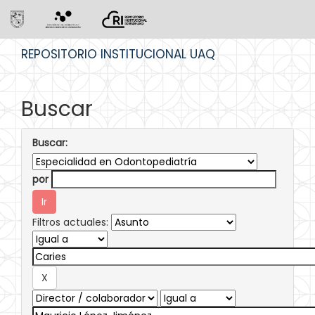
Skip
REPOSITORIO INSTITUCIONAL UAQ
navigation
Buscar
Buscar:
por
Filtros actuales: