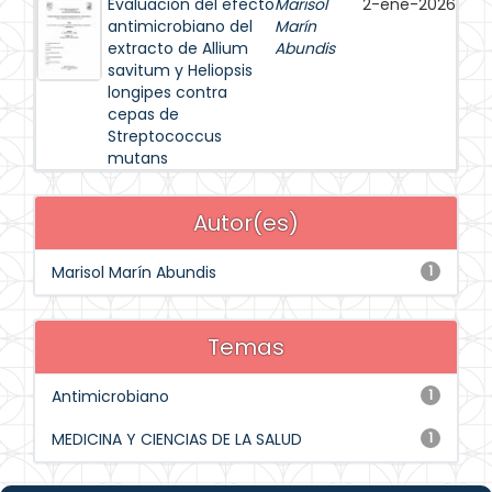
Evaluación del efecto
Marisol
2-ene-2026
antimicrobiano del
Marín
extracto de Allium
Abundis
savitum y Heliopsis
longipes contra
cepas de
Streptococcus
mutans
Autor(es)
Marisol Marín Abundis
1
Temas
Antimicrobiano
1
MEDICINA Y CIENCIAS DE LA SALUD
1