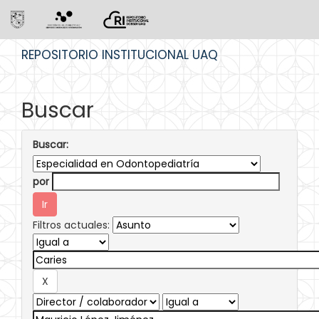
Skip
REPOSITORIO INSTITUCIONAL UAQ
navigation
Buscar
Buscar:
por
Filtros actuales: