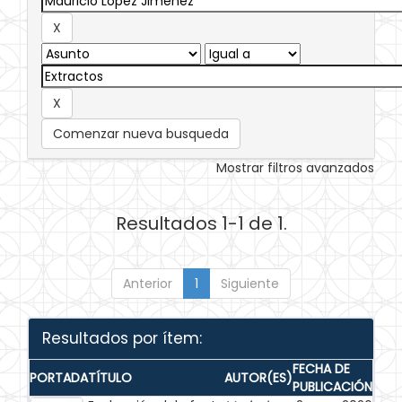
Comenzar nueva busqueda
Mostrar filtros avanzados
Resultados 1-1 de 1.
Anterior
1
Siguiente
Resultados por ítem:
FECHA DE
PORTADA
TÍTULO
AUTOR(ES)
PUBLICACIÓN