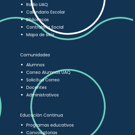
Radio UAQ
Calendario Escolar
Bibliotecas
Contraloría Social
Mapa de sitio
Comunidades
Alumnos
Correo Alumnos UAQ
Solicitud Correo
Docentes
Administrativos
Educación Continua
Programas educativos
Convocatorias