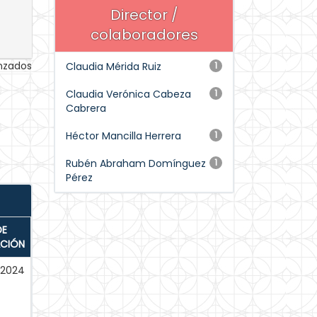
Director /
colaboradores
anzados
Claudia Mérida Ruiz
1
Claudia Verónica Cabeza
1
Cabrera
Héctor Mancilla Herrera
1
Rubén Abraham Domínguez
1
Pérez
DE
ACIÓN
-2024