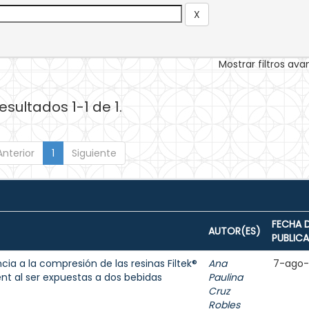
Mostrar filtros av
esultados 1-1 de 1.
Anterior
1
Siguiente
FECHA 
AUTOR(ES)
PUBLIC
cia a la compresión de las resinas Filtek®
Ana
7-ago
ent al ser expuestas a dos bebidas
Paulina
Cruz
Robles