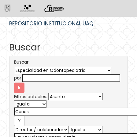
Skip
REPOSITORIO INSTITUCIONAL UAQ
navigation
Buscar
Buscar:
por
Filtros actuales: