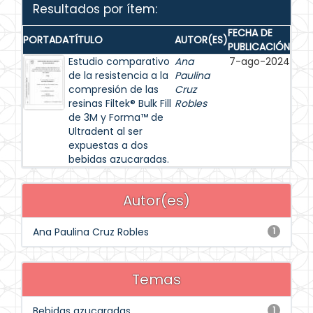
Resultados por ítem:
FECHA DE
PORTADA
TÍTULO
AUTOR(ES)
PUBLICACIÓN
Estudio comparativo
Ana
7-ago-2024
de la resistencia a la
Paulina
compresión de las
Cruz
resinas Filtek® Bulk Fill
Robles
de 3M y Forma™ de
Ultradent al ser
expuestas a dos
bebidas azucaradas.
Autor(es)
Ana Paulina Cruz Robles
1
Temas
Bebidas azucaradas
1