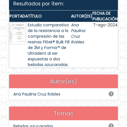
Resultados por ítem:
FECHA DE
PORTADA
TÍTULO
AUTOR(ES)
PUBLICACIÓN
Estudio comparativo
Ana
7-ago-2024
de la resistencia a la
Paulina
compresión de las
Cruz
resinas Filtek® Bulk Fill
Robles
de 3M y Forma™ de
Ultradent al ser
expuestas a dos
bebidas azucaradas.
Autor(es)
Ana Paulina Cruz Robles
1
Temas
Bebidas azucaradas
1