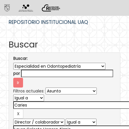
Skip
REPOSITORIO INSTITUCIONAL UAQ
navigation
Buscar
Buscar:
por
Filtros actuales: