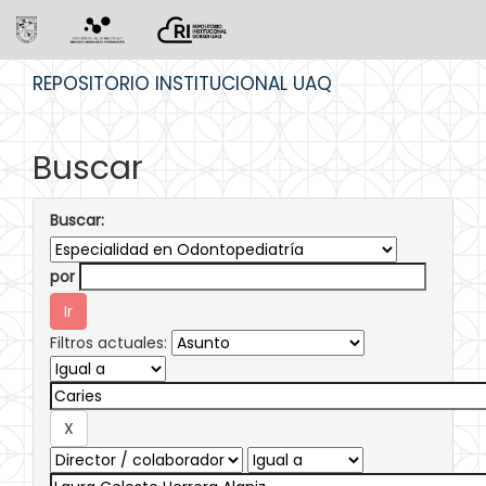
Skip
REPOSITORIO INSTITUCIONAL UAQ
navigation
Buscar
Buscar:
por
Filtros actuales: