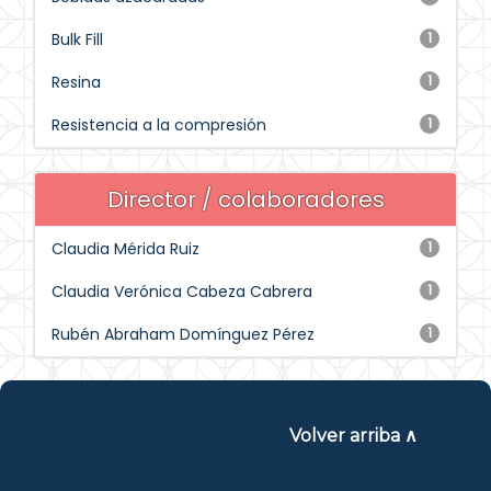
Bulk Fill
1
Resina
1
Resistencia a la compresión
1
Director / colaboradores
Claudia Mérida Ruiz
1
Claudia Verónica Cabeza Cabrera
1
Rubén Abraham Domínguez Pérez
1
Volver arriba ∧