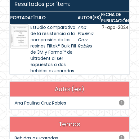
Resultados por ítem:
FECHA DE
PORTADA
TÍTULO
AUTOR(ES)
PUBLICACIÓN
Estudio comparativo
Ana
7-ago-2024
de la resistencia a la
Paulina
compresión de las
Cruz
resinas Filtek® Bulk Fill
Robles
de 3M y Forma™ de
Ultradent al ser
expuestas a dos
bebidas azucaradas.
Autor(es)
Ana Paulina Cruz Robles
1
Temas
Bebidas azucaradas
1