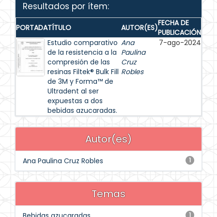
Resultados por ítem:
FECHA DE
PORTADA
TÍTULO
AUTOR(ES)
PUBLICACIÓN
Estudio comparativo
Ana
7-ago-2024
de la resistencia a la
Paulina
compresión de las
Cruz
resinas Filtek® Bulk Fill
Robles
de 3M y Forma™ de
Ultradent al ser
expuestas a dos
bebidas azucaradas.
Autor(es)
Ana Paulina Cruz Robles
1
Temas
Bebidas azucaradas
1