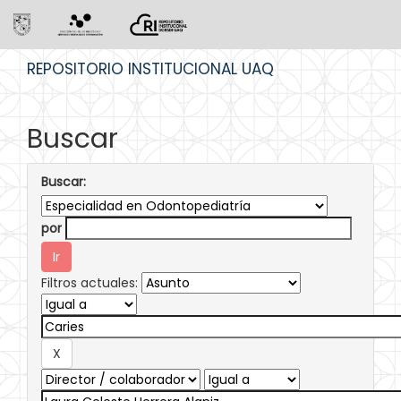
Skip
REPOSITORIO INSTITUCIONAL UAQ
navigation
Buscar
Buscar:
por
Filtros actuales: