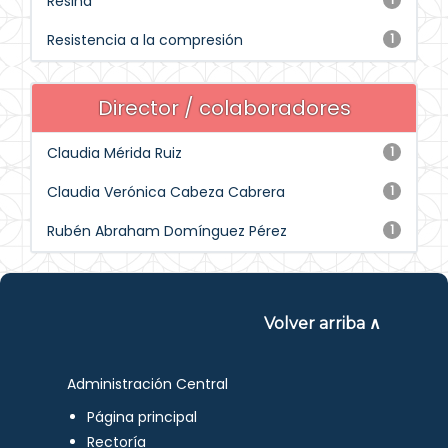
Resina
Resistencia a la compresión
1
Director / colaboradores
Claudia Mérida Ruiz
1
Claudia Verónica Cabeza Cabrera
1
Rubén Abraham Domínguez Pérez
1
Volver arriba ∧
Administración Central
Página principal
Rectoría