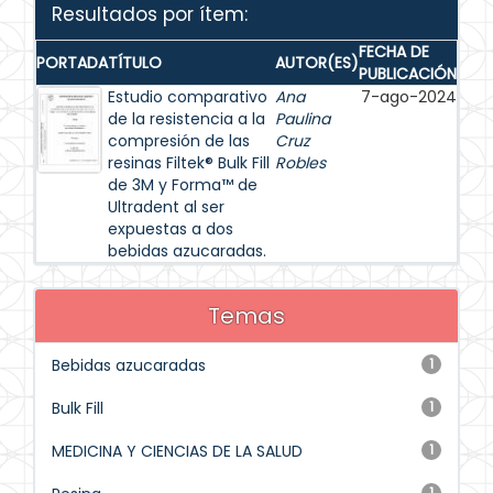
Resultados por ítem:
FECHA DE
PORTADA
TÍTULO
AUTOR(ES)
PUBLICACIÓN
Estudio comparativo
Ana
7-ago-2024
de la resistencia a la
Paulina
compresión de las
Cruz
resinas Filtek® Bulk Fill
Robles
de 3M y Forma™ de
Ultradent al ser
expuestas a dos
bebidas azucaradas.
Temas
Bebidas azucaradas
1
Bulk Fill
1
MEDICINA Y CIENCIAS DE LA SALUD
1
1