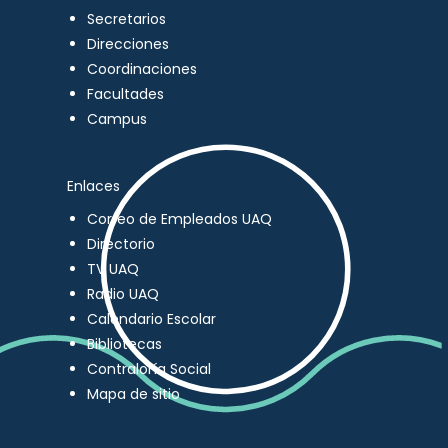
Secretarios
Direcciones
Coordinaciones
Facultades
Campus
Enlaces
Correo de Empleados UAQ
Directorio
TV UAQ
Radio UAQ
Calendario Escolar
Bibliotecas
Contraloría Social
Mapa de sitio