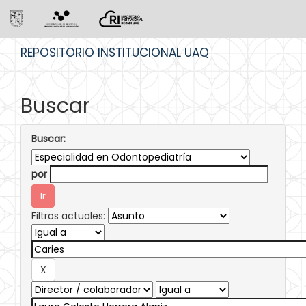
Skip
REPOSITORIO INSTITUCIONAL UAQ
navigation
Buscar
Buscar:
por
Filtros actuales: