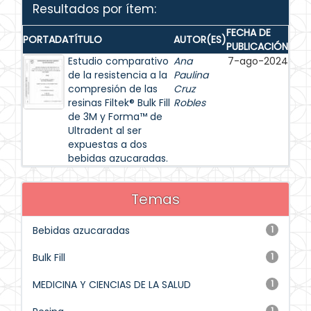
Resultados por ítem:
FECHA DE
PORTADA
TÍTULO
AUTOR(ES)
PUBLICACIÓN
Estudio comparativo
Ana
7-ago-2024
de la resistencia a la
Paulina
compresión de las
Cruz
resinas Filtek® Bulk Fill
Robles
de 3M y Forma™ de
Ultradent al ser
expuestas a dos
bebidas azucaradas.
Temas
Bebidas azucaradas
1
Bulk Fill
1
MEDICINA Y CIENCIAS DE LA SALUD
1
1