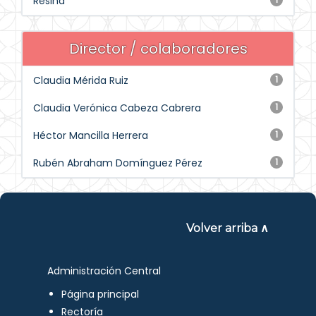
Resina
Director / colaboradores
Claudia Mérida Ruiz
1
Claudia Verónica Cabeza Cabrera
1
Héctor Mancilla Herrera
1
Rubén Abraham Domínguez Pérez
1
Volver arriba ∧
Administración Central
Página principal
Rectoría