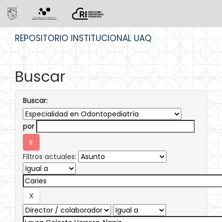
Skip
REPOSITORIO INSTITUCIONAL UAQ
navigation
Buscar
Buscar:
por
Filtros actuales: