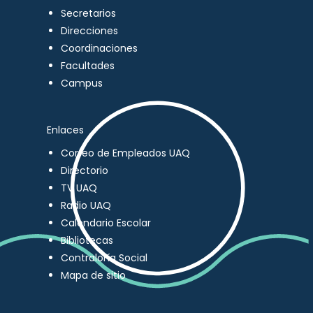
Secretarios
Direcciones
Coordinaciones
Facultades
Campus
Enlaces
Correo de Empleados UAQ
Directorio
TV UAQ
Radio UAQ
Calendario Escolar
Bibliotecas
Contraloría Social
Mapa de sitio