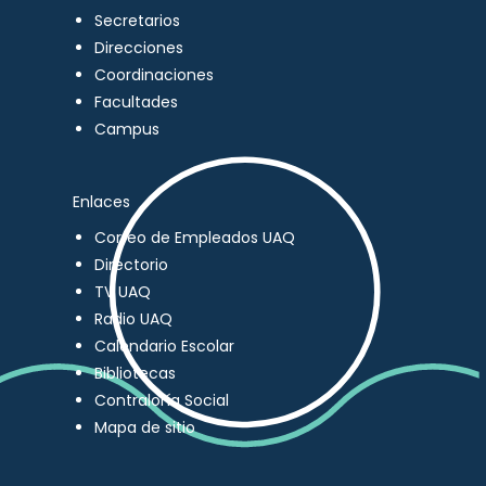
Secretarios
Direcciones
Coordinaciones
Facultades
Campus
Enlaces
Correo de Empleados UAQ
Directorio
TV UAQ
Radio UAQ
Calendario Escolar
Bibliotecas
Contraloría Social
Mapa de sitio