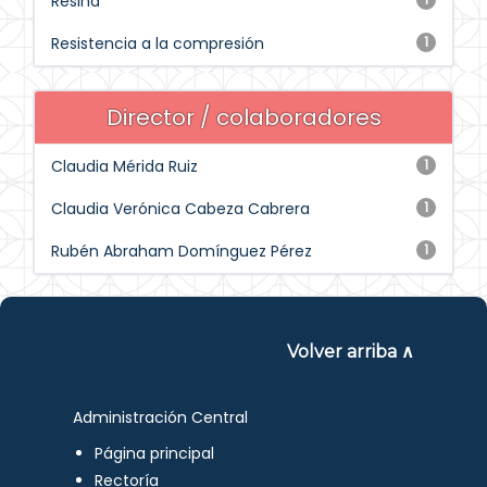
Resina
Resistencia a la compresión
1
Director / colaboradores
Claudia Mérida Ruiz
1
Claudia Verónica Cabeza Cabrera
1
Rubén Abraham Domínguez Pérez
1
Volver arriba ∧
Administración Central
Página principal
Rectoría