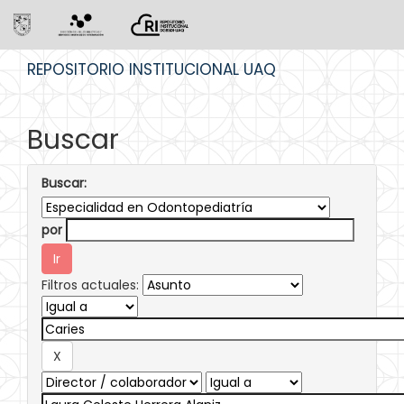
Skip
REPOSITORIO INSTITUCIONAL UAQ
navigation
Buscar
Buscar:
por
Filtros actuales: