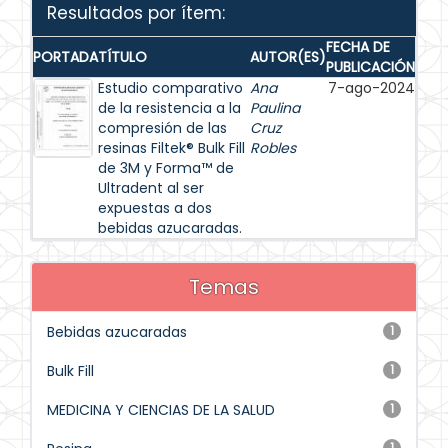
Resultados por ítem:
FECHA DE
PORTADA
TÍTULO
AUTOR(ES)
PUBLICACIÓN
Estudio comparativo
Ana
7-ago-2024
de la resistencia a la
Paulina
compresión de las
Cruz
resinas Filtek® Bulk Fill
Robles
de 3M y Forma™ de
Ultradent al ser
expuestas a dos
bebidas azucaradas.
Temas
Bebidas azucaradas
1
Bulk Fill
1
MEDICINA Y CIENCIAS DE LA SALUD
1
1