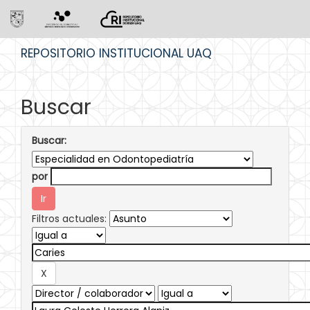
Skip
REPOSITORIO INSTITUCIONAL UAQ
navigation
Buscar
Buscar:
por
Filtros actuales: