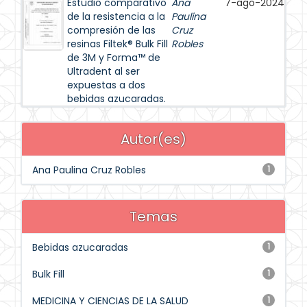
Estudio comparativo
Ana
7-ago-2024
de la resistencia a la
Paulina
compresión de las
Cruz
resinas Filtek® Bulk Fill
Robles
de 3M y Forma™ de
Ultradent al ser
expuestas a dos
bebidas azucaradas.
Autor(es)
Ana Paulina Cruz Robles
1
Temas
Bebidas azucaradas
1
Bulk Fill
1
MEDICINA Y CIENCIAS DE LA SALUD
1