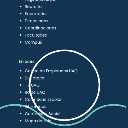
Rectoría
Secretarios
Direcciones
Coordinaciones
Facultades
Campus
Enlaces
Correo de Empleados UAQ
Directorio
TV UAQ
Radio UAQ
Calendario Escolar
Bibliotecas
Contraloría Social
Mapa de sitio