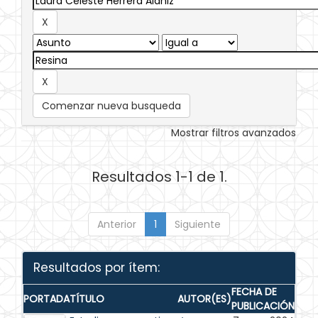
Comenzar nueva busqueda
Mostrar filtros avanzados
Resultados 1-1 de 1.
Anterior
1
Siguiente
Resultados por ítem:
FECHA DE
PORTADA
TÍTULO
AUTOR(ES)
PUBLICACIÓN