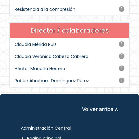
Resistencia a la compresión
1
Director / colaboradores
Claudia Mérida Ruiz
1
Claudia Verónica Cabeza Cabrera
1
Héctor Mancilla Herrera
1
Rubén Abraham Domínguez Pérez
1
Volver arriba ∧
Administración Central
Página principal