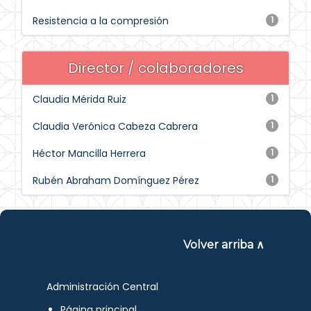
Resistencia a la compresión
1
Director / colaboradores
Claudia Mérida Ruiz
1
Claudia Verónica Cabeza Cabrera
1
Héctor Mancilla Herrera
1
Rubén Abraham Domínguez Pérez
1
Volver arriba ∧
Administración Central
Página principal