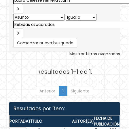
Comenzar nueva busqueda
Mostrar filtros avanzados
Resultados 1-1 de 1.
Anterior
1
Siguiente
Resultados por ítem:
FECHA DE
PORTADA
TÍTULO
AUTOR(ES)
PUBLICACIÓN