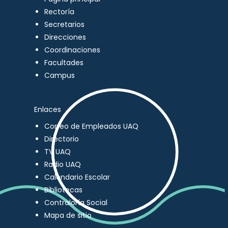
Rectoría
Secretarios
Direcciones
Coordinaciones
Facultades
Campus
Enlaces
Correo de Empleados UAQ
Directorio
TV UAQ
Radio UAQ
Calendario Escolar
Bibliotecas
Contraloría Social
Mapa de sitio