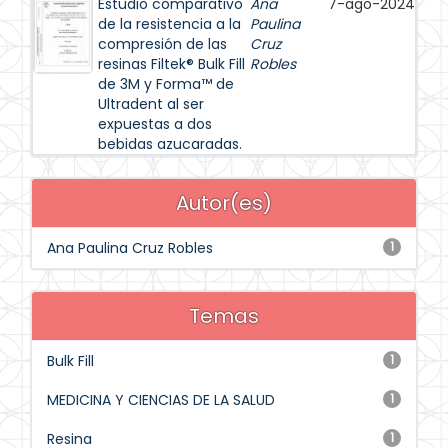
Estudio comparativo
Ana
7-ago-2024
de la resistencia a la
Paulina
compresión de las
Cruz
resinas Filtek® Bulk Fill
Robles
de 3M y Forma™ de
Ultradent al ser
expuestas a dos
bebidas azucaradas.
Autor(es)
Ana Paulina Cruz Robles
1
Temas
Bulk Fill
1
MEDICINA Y CIENCIAS DE LA SALUD
1
Resina
1