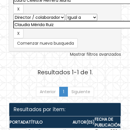
Comenzar nueva busqueda
Mostrar filtros avanzados
Resultados 1-1 de 1.
Anterior
1
Siguiente
Resultados por ítem:
FECHA DE
PORTADA
TÍTULO
AUTOR(ES)
PUBLICACIÓN