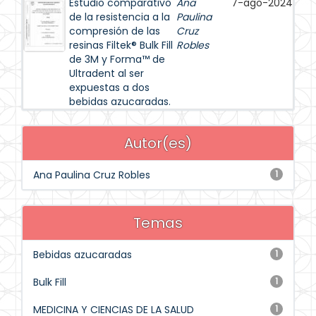
Estudio comparativo
Ana
7-ago-2024
de la resistencia a la
Paulina
compresión de las
Cruz
resinas Filtek® Bulk Fill
Robles
de 3M y Forma™ de
Ultradent al ser
expuestas a dos
bebidas azucaradas.
Autor(es)
Ana Paulina Cruz Robles
1
Temas
Bebidas azucaradas
1
Bulk Fill
1
MEDICINA Y CIENCIAS DE LA SALUD
1