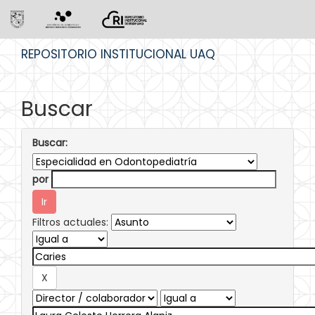
Skip
REPOSITORIO INSTITUCIONAL UAQ
navigation
Buscar
Buscar:
por
Filtros actuales: