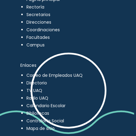
Rectoría
Secretarios
Direcciones
Coordinaciones
Facultades
Campus
Enlaces
Correo de Empleados UAQ
Directorio
TV UAQ
Radio UAQ
Calendario Escolar
Bibliotecas
Contraloría Social
Mapa de sitio