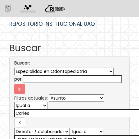
Skip
REPOSITORIO INSTITUCIONAL UAQ
navigation
Buscar
Buscar:
por
Filtros actuales: