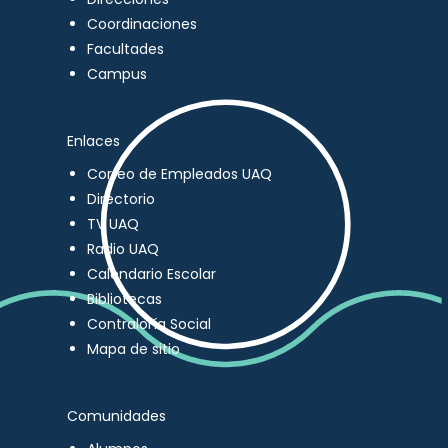
Coordinaciones
Facultades
Campus
Enlaces
Correo de Empleados UAQ
Directorio
TV UAQ
Radio UAQ
Calendario Escolar
Bibliotecas
Contraloría Social
Mapa de sitio
Comunidades