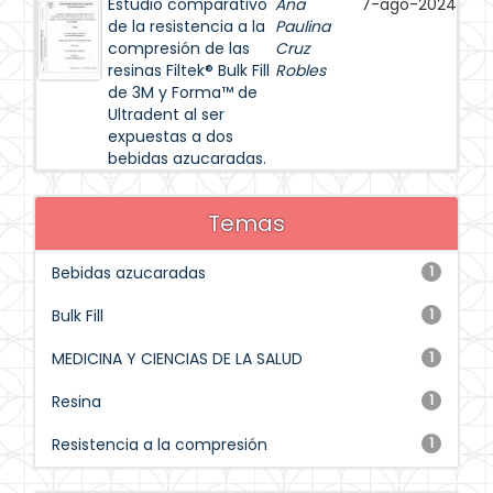
Estudio comparativo
Ana
7-ago-2024
de la resistencia a la
Paulina
compresión de las
Cruz
resinas Filtek® Bulk Fill
Robles
de 3M y Forma™ de
Ultradent al ser
expuestas a dos
bebidas azucaradas.
Temas
Bebidas azucaradas
1
Bulk Fill
1
MEDICINA Y CIENCIAS DE LA SALUD
1
Resina
1
Resistencia a la compresión
1