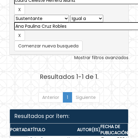
Comenzar nueva busqueda
Mostrar filtros avanzados
Resultados 1-1 de 1.
Anterior
1
Siguiente
Resultados por ítem:
FECHA DE
PORTADA
TÍTULO
AUTOR(ES)
PUBLICACIÓN