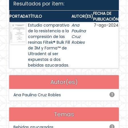
Resultados por ítem:
FECHA DE
PORTADA
TÍTULO
AUTOR(ES)
PUBLICACIÓN
Estudio comparativo
Ana
7-ago-2024
de la resistencia a la
Paulina
compresión de las
Cruz
resinas Filtek® Bulk Fill
Robles
de 3M y Forma™ de
Ultradent al ser
expuestas a dos
bebidas azucaradas.
Autor(es)
Ana Paulina Cruz Robles
1
Temas
Bebidas azucaradas
1