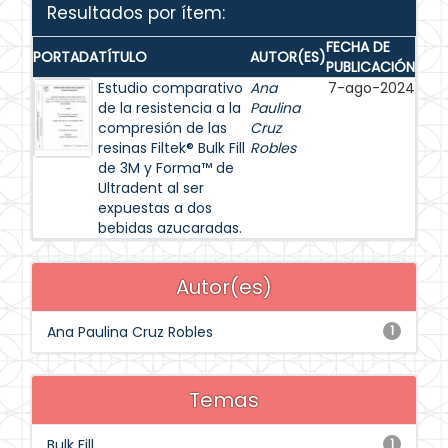
Resultados por ítem:
FECHA DE
PORTADA
TÍTULO
AUTOR(ES)
PUBLICACIÓN
Estudio comparativo
Ana
7-ago-2024
de la resistencia a la
Paulina
compresión de las
Cruz
resinas Filtek® Bulk Fill
Robles
de 3M y Forma™ de
Ultradent al ser
expuestas a dos
bebidas azucaradas.
Autor(es)
Ana Paulina Cruz Robles
1
Temas
Bulk Fill
1