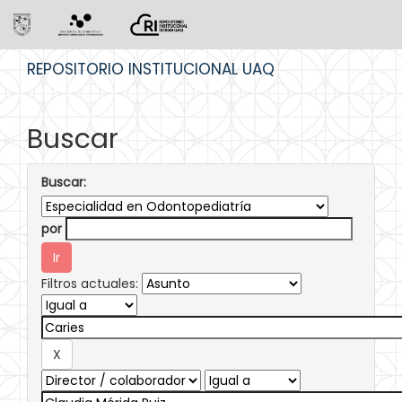
Skip
REPOSITORIO INSTITUCIONAL UAQ
navigation
Buscar
Buscar:
por
Filtros actuales: