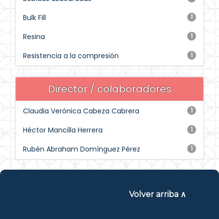
Bulk Fill
1
Resina
1
Resistencia a la compresión
1
Director / colaboradores
Claudia Verónica Cabeza Cabrera
1
Héctor Mancilla Herrera
1
Rubén Abraham Domínguez Pérez
1
Volver arriba ∧