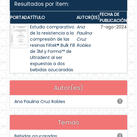
Resultados por ítem:
FECHA DE
PORTADA
TÍTULO
AUTOR(ES)
PUBLICACIÓN
Estudio comparativo
Ana
7-ago-2024
de la resistencia a la
Paulina
compresión de las
Cruz
resinas Filtek® Bulk Fill
Robles
de 3M y Forma™ de
Ultradent al ser
expuestas a dos
bebidas azucaradas.
Autor(es)
Ana Paulina Cruz Robles
1
Temas
Bebidas azucaradas
1