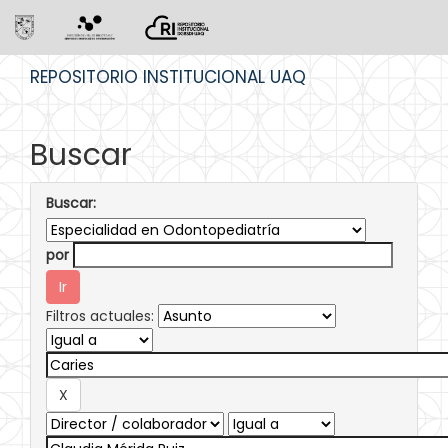
Skip
REPOSITORIO INSTITUCIONAL UAQ
navigation
Buscar
Buscar:
por
Filtros actuales: