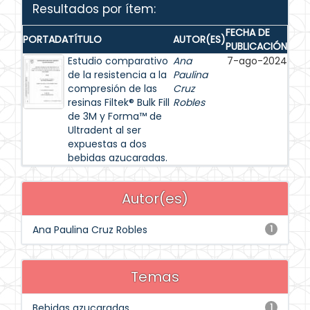
Resultados por ítem:
FECHA DE
PORTADA
TÍTULO
AUTOR(ES)
PUBLICACIÓN
Estudio comparativo
Ana
7-ago-2024
de la resistencia a la
Paulina
compresión de las
Cruz
resinas Filtek® Bulk Fill
Robles
de 3M y Forma™ de
Ultradent al ser
expuestas a dos
bebidas azucaradas.
Autor(es)
Ana Paulina Cruz Robles
1
Temas
Bebidas azucaradas
1