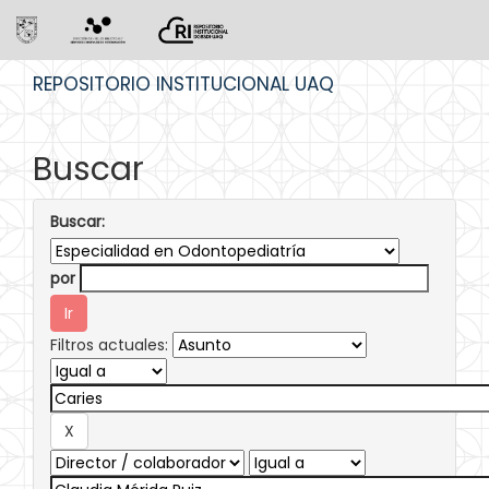
Skip
REPOSITORIO INSTITUCIONAL UAQ
navigation
Buscar
Buscar:
por
Filtros actuales: