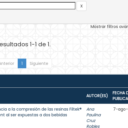
Mostrar filtros av
esultados 1-1 de 1.
Anterior
1
Siguiente
FECHA 
AUTOR(ES)
PUBLIC
cia a la compresión de las resinas Filtek®
Ana
7-ago
ent al ser expuestas a dos bebidas
Paulina
Cruz
Robles