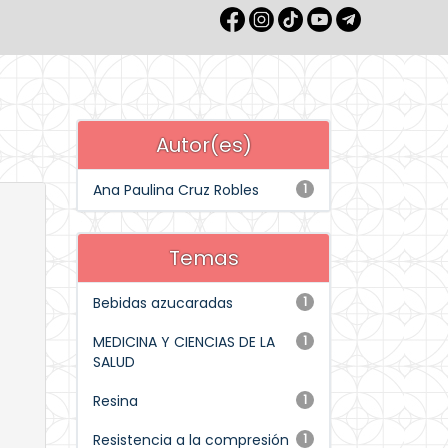
Autor(es)
Ana Paulina Cruz Robles
1
Temas
Bebidas azucaradas
1
MEDICINA Y CIENCIAS DE LA
1
SALUD
Resina
1
Resistencia a la compresión
1