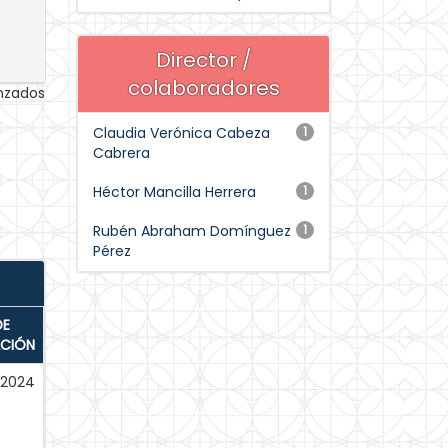
Director /
colaboradores
anzados
Claudia Verónica Cabeza
1
Cabrera
Héctor Mancilla Herrera
1
Rubén Abraham Domínguez
1
Pérez
DE
ACIÓN
-2024