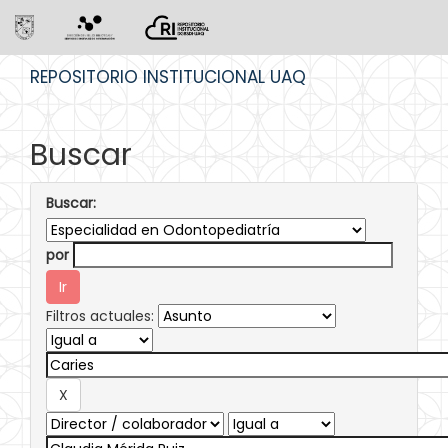
Skip
REPOSITORIO INSTITUCIONAL UAQ
navigation
Buscar
Buscar:
por
Filtros actuales: