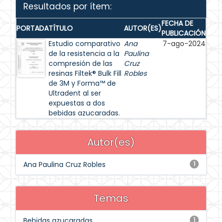
Resultados por ítem:
FECHA DE
PORTADA
TÍTULO
AUTOR(ES)
PUBLICACIÓN
Estudio comparativo
Ana
7-ago-2024
de la resistencia a la
Paulina
compresión de las
Cruz
resinas Filtek® Bulk Fill
Robles
de 3M y Forma™ de
Ultradent al ser
expuestas a dos
bebidas azucaradas.
Autor(es)
Ana Paulina Cruz Robles
1
Temas
Bebidas azucaradas
1