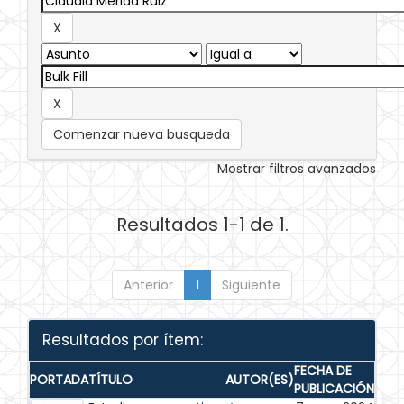
Comenzar nueva busqueda
Mostrar filtros avanzados
Resultados 1-1 de 1.
Anterior
1
Siguiente
Resultados por ítem:
FECHA DE
PORTADA
TÍTULO
AUTOR(ES)
PUBLICACIÓN