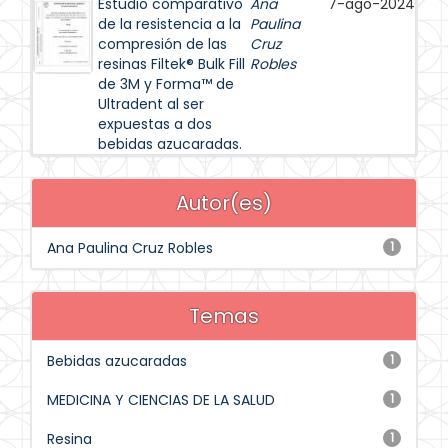
Estudio comparativo
Ana
7-ago-2024
de la resistencia a la
Paulina
compresión de las
Cruz
resinas Filtek® Bulk Fill
Robles
de 3M y Forma™ de
Ultradent al ser
expuestas a dos
bebidas azucaradas.
Autor(es)
Ana Paulina Cruz Robles
1
Temas
Bebidas azucaradas
1
MEDICINA Y CIENCIAS DE LA SALUD
1
Resina
1