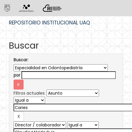
Skip
REPOSITORIO INSTITUCIONAL UAQ
navigation
Buscar
Buscar:
por
Filtros actuales: