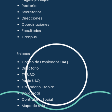
Rectoría
Secretarios
Direcciones
Coordinaciones
Facultades
Campus
Enlaces
Correo de Empleados UAQ
Directorio
TV UAQ
Radio UAQ
Calendario Escolar
Bibliotecas
Contraloría Social
Mapa de sitio