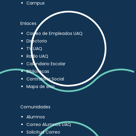
Campus
Enlaces
Correo de Empleados UAQ
Directorio
TV UAQ
Radio UAQ
Calendario Escolar
Bibliotecas
Contraloría Social
Mapa de sitio
Comunidades
Alumnos
Correo Alumnos UAQ
Solicitud Correo