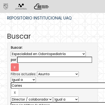
Skip
REPOSITORIO INSTITUCIONAL UAQ
navigation
Buscar
Buscar:
por
Filtros actuales: