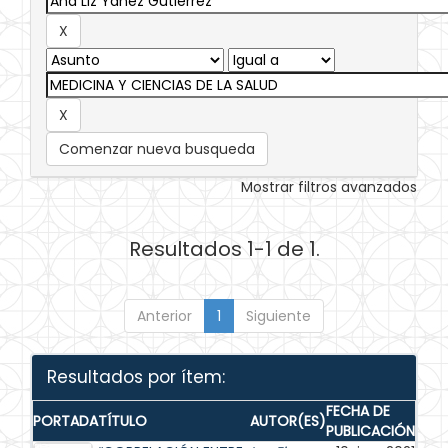
Comenzar nueva busqueda
Mostrar filtros avanzados
Resultados 1-1 de 1.
Anterior
1
Siguiente
Resultados por ítem:
FECHA DE
PORTADA
TÍTULO
AUTOR(ES)
PUBLICACIÓN