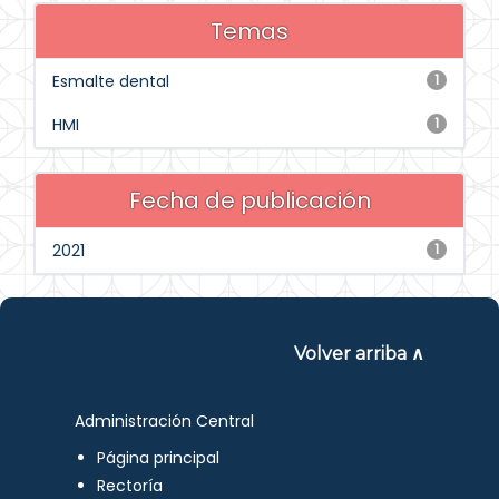
Temas
Esmalte dental
1
HMI
1
Fecha de publicación
2021
1
Volver arriba ∧
Administración Central
Página principal
Rectoría