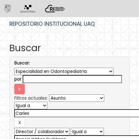
Skip
REPOSITORIO INSTITUCIONAL UAQ
navigation
Buscar
Buscar:
por
Filtros actuales: