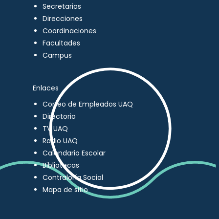
Secretarios
Direcciones
Coordinaciones
Facultades
Campus
Enlaces
Correo de Empleados UAQ
Directorio
TV UAQ
Radio UAQ
Calendario Escolar
Bibliotecas
Contraloría Social
Mapa de sitio