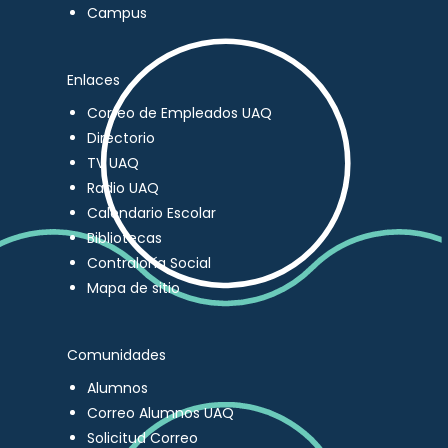
Campus
Enlaces
Correo de Empleados UAQ
Directorio
TV UAQ
Radio UAQ
Calendario Escolar
Bibliotecas
Contraloría Social
Mapa de sitio
Comunidades
Alumnos
Correo Alumnos UAQ
Solicitud Correo