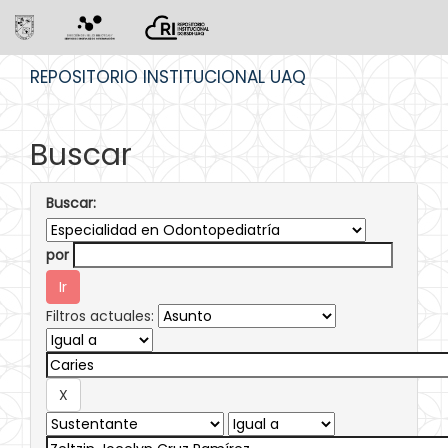
Skip
REPOSITORIO INSTITUCIONAL UAQ
navigation
Buscar
Buscar:
por
Filtros actuales: