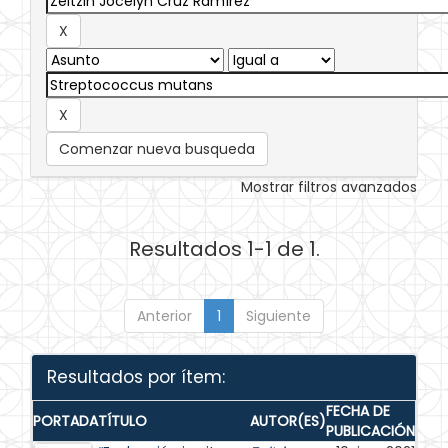
Comenzar nueva busqueda
Mostrar filtros avanzados
Resultados 1-1 de 1.
Anterior
1
Siguiente
Resultados por ítem:
FECHA DE
PORTADA
TÍTULO
AUTOR(ES)
PUBLICACIÓN