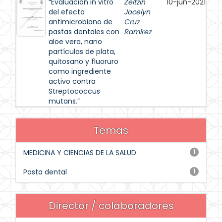
“Evaluación in vitro
Zeltzin
10-jun-2021
del efecto
Jocelyn
antimicrobiano de
Cruz
pastas dentales con
Ramírez
aloe vera, nano
partículas de plata,
quitosano y fluoruro
como ingrediente
activo contra
Streptococcus
mutans.”
Temas
MEDICINA Y CIENCIAS DE LA SALUD
1
Pasta dental
1
Director / colaboradores