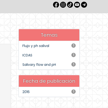
Temas
Flujo y ph salival
1
ICDAS
1
Salivary flow and pH
1
Fecha de publicación
2016
1