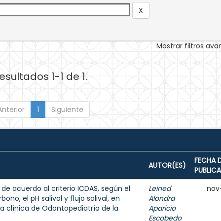
Mostrar filtros av
esultados 1-1 de 1.
Anterior
1
Siguiente
FECHA 
AUTOR(ES)
PUBLIC
 de acuerdo al criterio ICDAS, según el
Leined
nov
ono, el pH salival y flujo salival, en
Alondra
a clínica de Odontopediatría de la
Aparicio
Escobedo