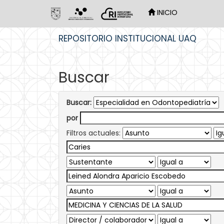
INICIO
Skip
REPOSITORIO INSTITUCIONAL UAQ
navigation
Buscar
Buscar:
por
Filtros actuales: