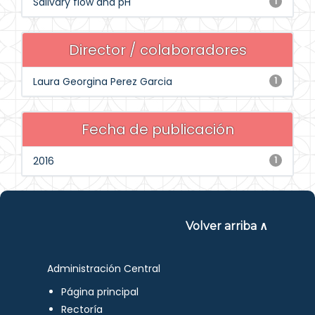
Salivary flow and pH
1
Director / colaboradores
Laura Georgina Perez Garcia
1
Fecha de publicación
2016
1
Volver arriba ∧
Administración Central
Página principal
Rectoría