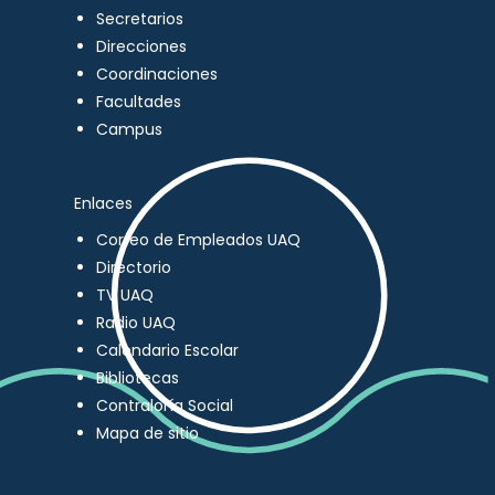
Secretarios
Direcciones
Coordinaciones
Facultades
Campus
Enlaces
Correo de Empleados UAQ
Directorio
TV UAQ
Radio UAQ
Calendario Escolar
Bibliotecas
Contraloría Social
Mapa de sitio