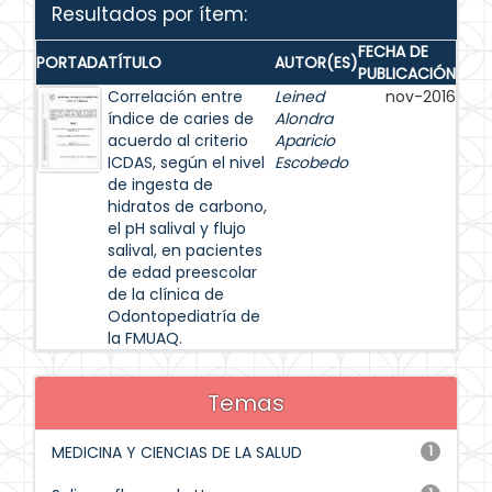
Resultados por ítem:
FECHA DE
PORTADA
TÍTULO
AUTOR(ES)
PUBLICACIÓN
Correlación entre
Leined
nov-2016
índice de caries de
Alondra
acuerdo al criterio
Aparicio
ICDAS, según el nivel
Escobedo
de ingesta de
hidratos de carbono,
el pH salival y flujo
salival, en pacientes
de edad preescolar
de la clínica de
Odontopediatría de
la FMUAQ.
Temas
MEDICINA Y CIENCIAS DE LA SALUD
1