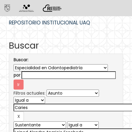
Skip
REPOSITORIO INSTITUCIONAL UAQ
navigation
Buscar
Buscar:
por
Filtros actuales: