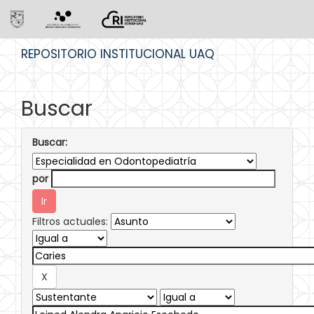
Skip
REPOSITORIO INSTITUCIONAL UAQ
navigation
Buscar
Buscar:
por
Filtros actuales: