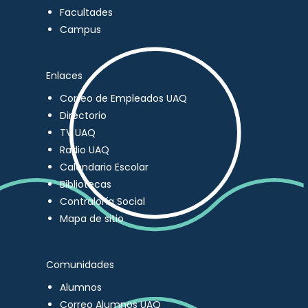
Facultades
Campus
Enlaces
Correo de Empleados UAQ
Directorio
TV UAQ
Radio UAQ
Calendario Escolar
Bibliotecas
Contraloría Social
Mapa de sitio
Comunidades
Alumnos
Correo Alumnos UAQ