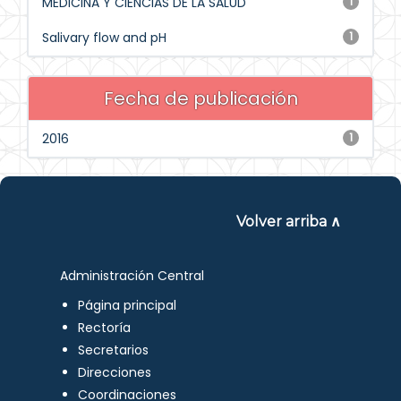
MEDICINA Y CIENCIAS DE LA SALUD
1
Salivary flow and pH
1
Fecha de publicación
2016
1
Volver arriba ∧
Administración Central
Página principal
Rectoría
Secretarios
Direcciones
Coordinaciones