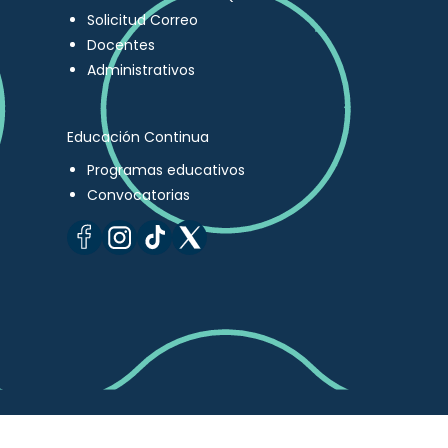
Solicitud Correo
Docentes
Administrativos
Educación Continua
Programas educativos
Convocatorias