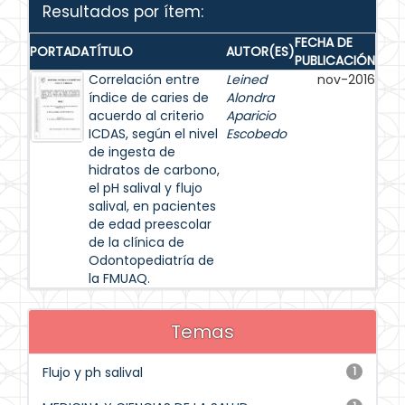
Resultados por ítem:
FECHA DE
PORTADA
TÍTULO
AUTOR(ES)
PUBLICACIÓN
Correlación entre
Leined
nov-2016
índice de caries de
Alondra
acuerdo al criterio
Aparicio
ICDAS, según el nivel
Escobedo
de ingesta de
hidratos de carbono,
el pH salival y flujo
salival, en pacientes
de edad preescolar
de la clínica de
Odontopediatría de
la FMUAQ.
Temas
Flujo y ph salival
1