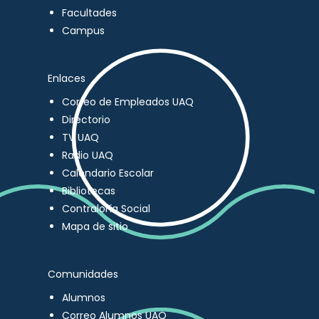
Facultades
Campus
Enlaces
Correo de Empleados UAQ
Directorio
TV UAQ
Radio UAQ
Calendario Escolar
Bibliotecas
Contraloría Social
Mapa de sitio
Comunidades
Alumnos
Correo Alumnos UAQ