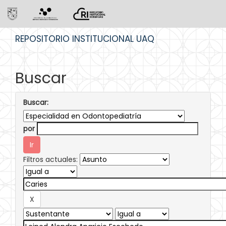
Skip
REPOSITORIO INSTITUCIONAL UAQ
navigation
Buscar
Buscar:
por
Filtros actuales: