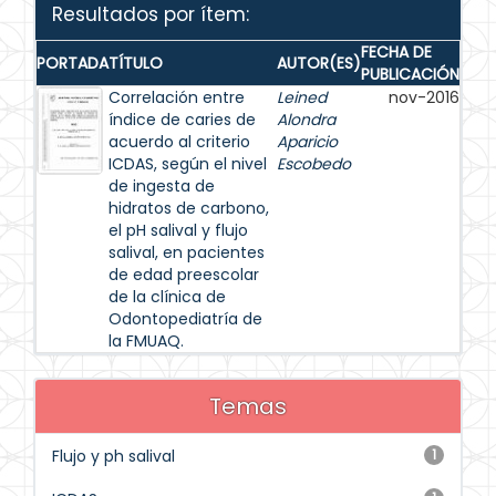
Resultados por ítem:
FECHA DE
PORTADA
TÍTULO
AUTOR(ES)
PUBLICACIÓN
Correlación entre
Leined
nov-2016
índice de caries de
Alondra
acuerdo al criterio
Aparicio
ICDAS, según el nivel
Escobedo
de ingesta de
hidratos de carbono,
el pH salival y flujo
salival, en pacientes
de edad preescolar
de la clínica de
Odontopediatría de
la FMUAQ.
Temas
Flujo y ph salival
1