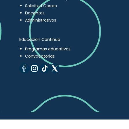
Solicitud Correo
Docentes
Administrativos
Educación Continua
Programas educativos
Convocatorias