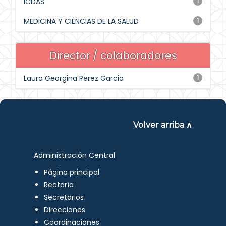
ICDAS
1
MEDICINA Y CIENCIAS DE LA SALUD
1
Director / colaboradores
Laura Georgina Perez Garcia
1
Volver arriba ∧
Administración Central
Página principal
Rectoría
Secretarios
Direcciones
Coordinaciones