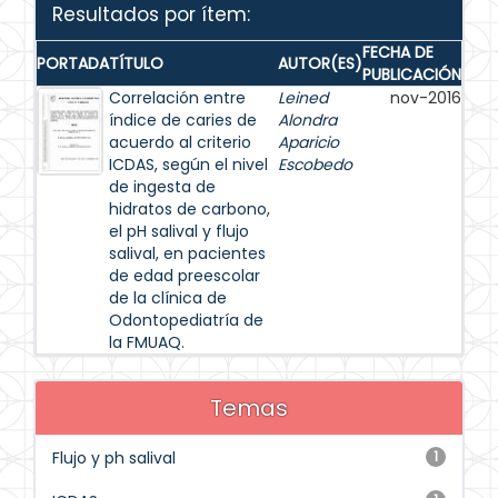
Resultados por ítem:
FECHA DE
PORTADA
TÍTULO
AUTOR(ES)
PUBLICACIÓN
Correlación entre
Leined
nov-2016
índice de caries de
Alondra
acuerdo al criterio
Aparicio
ICDAS, según el nivel
Escobedo
de ingesta de
hidratos de carbono,
el pH salival y flujo
salival, en pacientes
de edad preescolar
de la clínica de
Odontopediatría de
la FMUAQ.
Temas
Flujo y ph salival
1