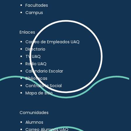
Facultades
Campus
Enlaces
Correo de Empleados UAQ
Directorio
TV UAQ
Radio UAQ
Calendario Escolar
Bibliotecas
Contraloría Social
Mapa de sitio
Comunidades
Alumnos
Correo Alumnos UAQ