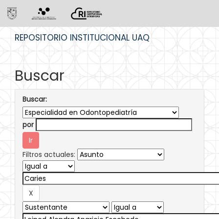
Skip
REPOSITORIO INSTITUCIONAL UAQ
navigation
Buscar
Buscar:
por
Filtros actuales: