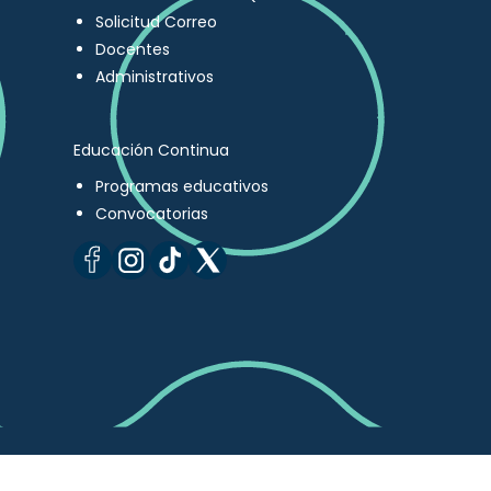
Solicitud Correo
Docentes
Administrativos
Educación Continua
Programas educativos
Convocatorias