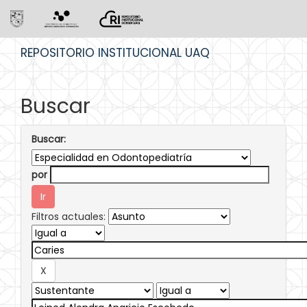
Skip
REPOSITORIO INSTITUCIONAL UAQ
navigation
Buscar
Buscar:
por
Filtros actuales: