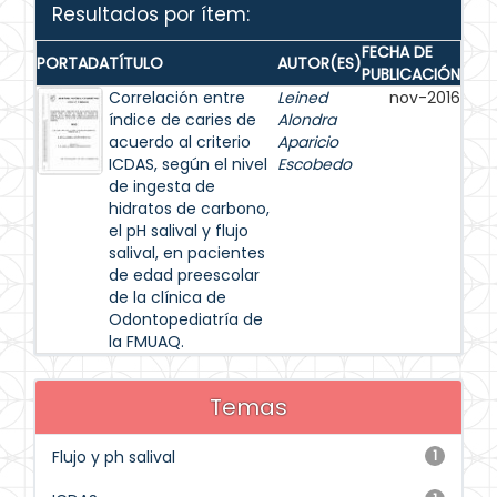
Resultados por ítem:
FECHA DE
PORTADA
TÍTULO
AUTOR(ES)
PUBLICACIÓN
Correlación entre
Leined
nov-2016
índice de caries de
Alondra
acuerdo al criterio
Aparicio
ICDAS, según el nivel
Escobedo
de ingesta de
hidratos de carbono,
el pH salival y flujo
salival, en pacientes
de edad preescolar
de la clínica de
Odontopediatría de
la FMUAQ.
Temas
Flujo y ph salival
1