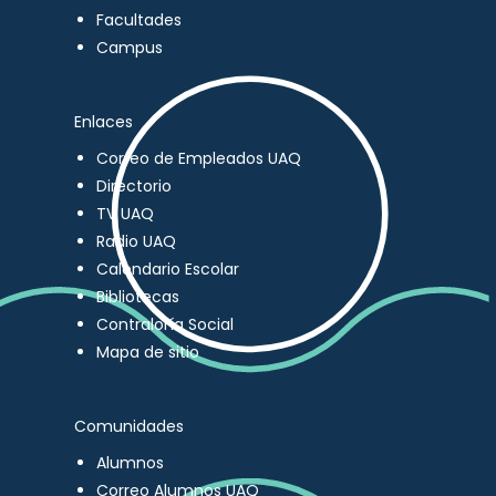
Facultades
Campus
Enlaces
Correo de Empleados UAQ
Directorio
TV UAQ
Radio UAQ
Calendario Escolar
Bibliotecas
Contraloría Social
Mapa de sitio
Comunidades
Alumnos
Correo Alumnos UAQ