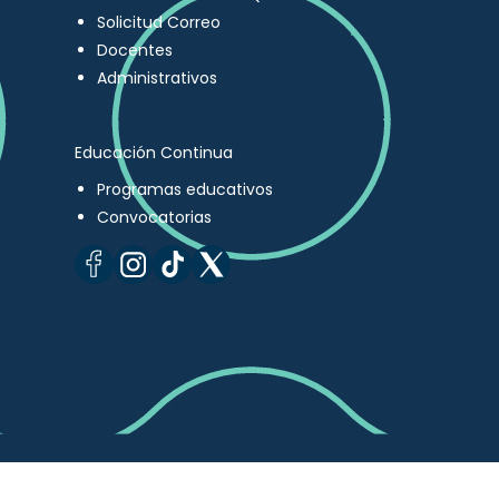
Solicitud Correo
Docentes
Administrativos
Educación Continua
Programas educativos
Convocatorias