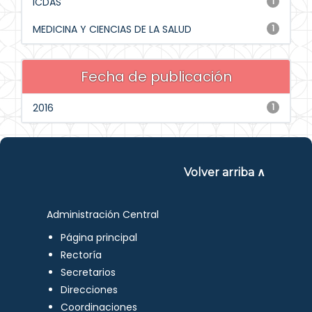
ICDAS
1
MEDICINA Y CIENCIAS DE LA SALUD
1
Fecha de publicación
2016
1
Volver arriba ∧
Administración Central
Página principal
Rectoría
Secretarios
Direcciones
Coordinaciones