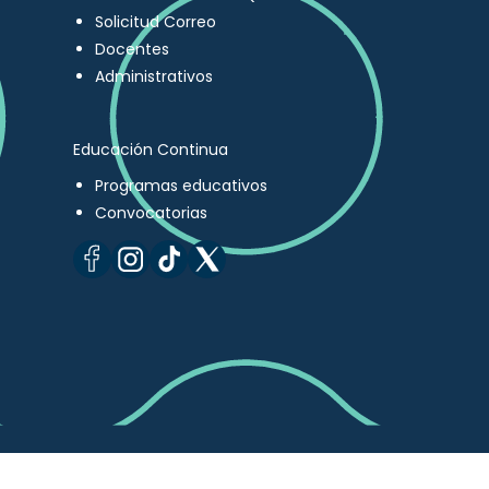
Solicitud Correo
Docentes
Administrativos
Educación Continua
Programas educativos
Convocatorias