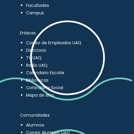
Facultades
Campus
Enlaces
Correo de Empleados UAQ
Directorio
TV UAQ
Radio UAQ
Calendario Escolar
Bibliotecas
Contraloría Social
Mapa de sitio
Comunidades
Alumnos
Correo Alumnos UAQ