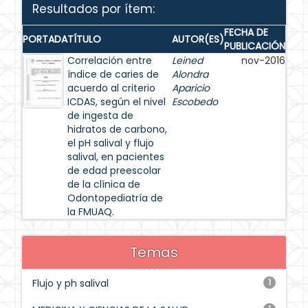
Resultados por ítem:
FECHA DE
PORTADA
TÍTULO
AUTOR(ES)
PUBLICACIÓN
Correlación entre
Leined
nov-2016
índice de caries de
Alondra
acuerdo al criterio
Aparicio
ICDAS, según el nivel
Escobedo
de ingesta de
hidratos de carbono,
el pH salival y flujo
salival, en pacientes
de edad preescolar
de la clínica de
Odontopediatría de
la FMUAQ.
Temas
Flujo y ph salival
1