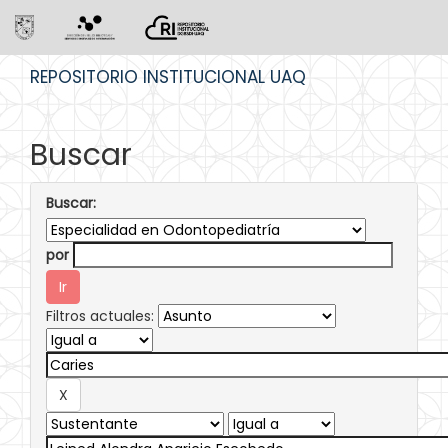
Skip
REPOSITORIO INSTITUCIONAL UAQ
navigation
Buscar
Buscar:
por
Filtros actuales: