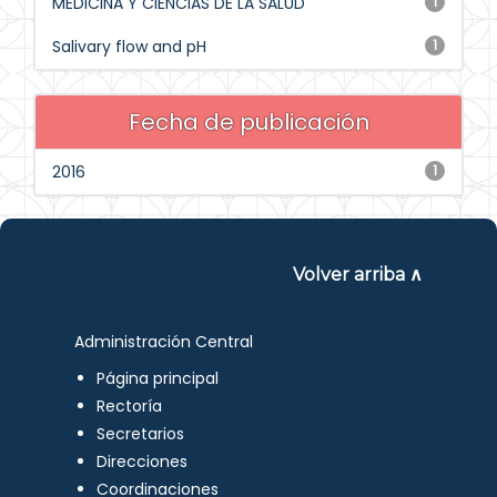
MEDICINA Y CIENCIAS DE LA SALUD
1
Salivary flow and pH
1
Fecha de publicación
2016
1
Volver arriba ∧
Administración Central
Página principal
Rectoría
Secretarios
Direcciones
Coordinaciones