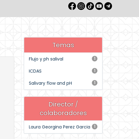
Temas
Flujo y ph salival
1
ICDAS
1
Salivary flow and pH
1
Director /
colaboradores
Laura Georgina Perez Garcia
1