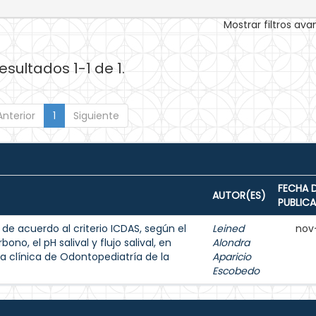
Mostrar filtros av
esultados 1-1 de 1.
Anterior
1
Siguiente
FECHA 
AUTOR(ES)
PUBLIC
 de acuerdo al criterio ICDAS, según el
Leined
nov
ono, el pH salival y flujo salival, en
Alondra
a clínica de Odontopediatría de la
Aparicio
Escobedo