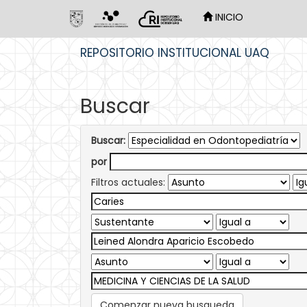
INICIO
Skip
REPOSITORIO INSTITUCIONAL UAQ
navigation
Buscar
Buscar:
por
Filtros actuales:
Comenzar nueva busqueda