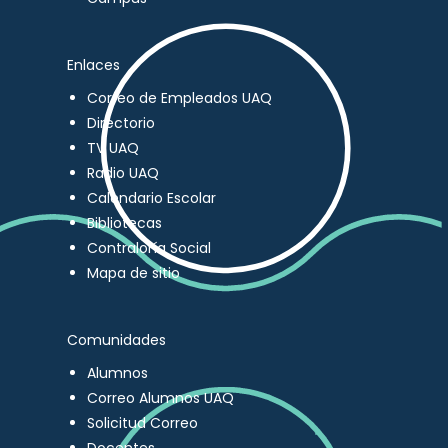
Enlaces
Correo de Empleados UAQ
Directorio
TV UAQ
Radio UAQ
Calendario Escolar
Bibliotecas
Contraloría Social
Mapa de sitio
Comunidades
Alumnos
Correo Alumnos UAQ
Solicitud Correo