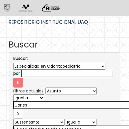
Skip
REPOSITORIO INSTITUCIONAL UAQ
navigation
Buscar
Buscar:
por
Filtros actuales: