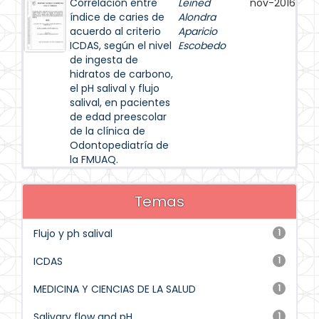
Correlación entre
Leined
nov-2016
índice de caries de
Alondra
acuerdo al criterio
Aparicio
ICDAS, según el nivel
Escobedo
de ingesta de
hidratos de carbono,
el pH salival y flujo
salival, en pacientes
de edad preescolar
de la clínica de
Odontopediatría de
la FMUAQ.
Temas
Flujo y ph salival
1
ICDAS
1
MEDICINA Y CIENCIAS DE LA SALUD
1
Salivary flow and pH
1