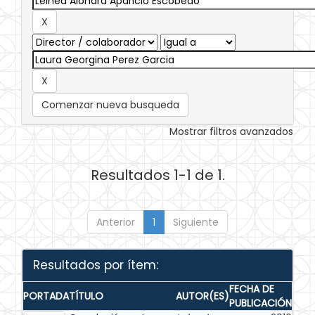
Comenzar nueva busqueda
Mostrar filtros avanzados
Resultados 1-1 de 1.
Anterior
1
Siguiente
Resultados por ítem:
FECHA DE
PORTADA
TÍTULO
AUTOR(ES)
PUBLICACIÓN