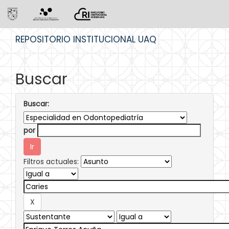
Skip
REPOSITORIO INSTITUCIONAL UAQ
navigation
Buscar
Buscar:
por
Filtros actuales: