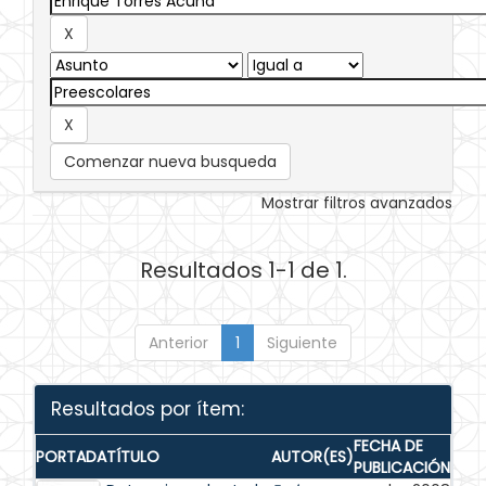
Comenzar nueva busqueda
Mostrar filtros avanzados
Resultados 1-1 de 1.
Anterior
1
Siguiente
Resultados por ítem:
FECHA DE
PORTADA
TÍTULO
AUTOR(ES)
PUBLICACIÓN