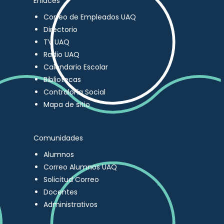
Enlaces
Correo de Empleados UAQ
Directorio
TV UAQ
Radio UAQ
Calendario Escolar
Bibliotecas
Contraloría Social
Mapa de sitio
Comunidades
Alumnos
Correo Alumnos UAQ
Solicitud Correo
Docentes
Administrativos