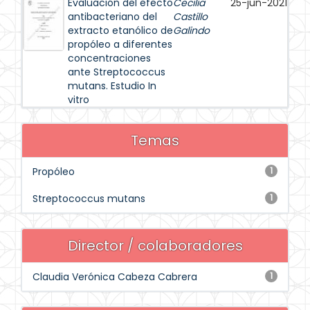
Evaluación del efecto
Cecilia
25-jun-2021
antibacteriano del
Castillo
extracto etanólico de
Galindo
propóleo a diferentes
concentraciones
ante Streptococcus
mutans. Estudio In
vitro
Temas
Propóleo
1
Streptococcus mutans
1
Director / colaboradores
Claudia Verónica Cabeza Cabrera
1