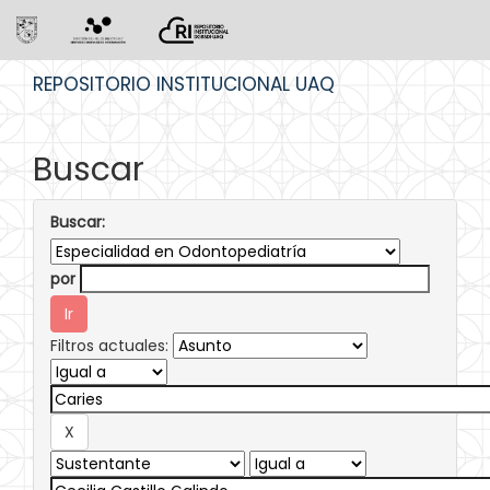
Skip
REPOSITORIO INSTITUCIONAL UAQ
navigation
Buscar
Buscar:
por
Filtros actuales: