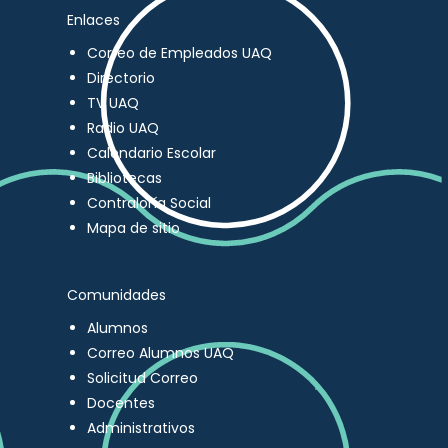
Enlaces
Correo de Empleados UAQ
Directorio
TV UAQ
Radio UAQ
Calendario Escolar
Bibliotecas
Contraloría Social
Mapa de sitio
Comunidades
Alumnos
Correo Alumnos UAQ
Solicitud Correo
Docentes
Administrativos