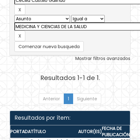
Comenzar nueva busqueda
Mostrar filtros avanzados
Resultados 1-1 de 1.
Anterior
1
Siguiente
Resultados por ítem:
FECHA DE
PORTADA
TÍTULO
AUTOR(ES)
PUBLICACIÓN