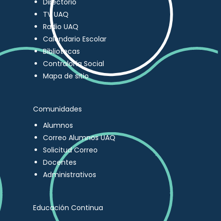
Directorio
TV UAQ
Radio UAQ
Calendario Escolar
Bibliotecas
Contraloría Social
Mapa de sitio
Comunidades
Alumnos
Correo Alumnos UAQ
Solicitud Correo
Docentes
Administrativos
Educación Continua